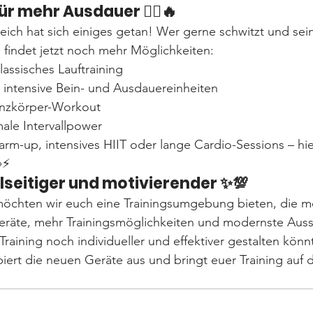
r mehr Ausdauer 🏃‍♂️🔥
eich hat sich einiges getan! Wer gerne schwitzt und sei
 findet jetzt noch mehr Möglichkeiten:
klassisches Lauftraining
r intensive Bein- und Ausdauereinheiten
anzkörper-Workout
male Intervallpower
rm-up, intensives HIIT oder lange Cardio-Sessions – hi
⚡
lseitiger und motivierender ✨💯
chten wir euch eine Trainingsumgebung bieten, die mo
eräte, mehr Trainingsmöglichkeiten und modernste Auss
 Training noch individueller und effektiver gestalten könn
ert die neuen Geräte aus und bringt euer Training auf 