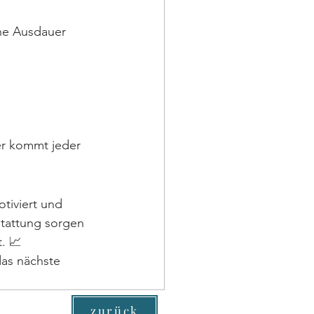
ne Ausdauer 
er kommt jeder 
tiviert und 
tattung sorgen 
t. 📈
das nächste 
zurück