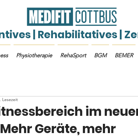
tives | Rehabilitatives | 
ness
Physiotherapie
RehaSport
BGM
BEMER
. Lesezeit
itnessbereich im neue
 Mehr Geräte, mehr