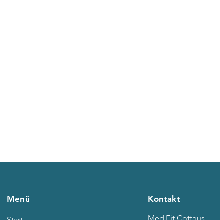
Menü
Kontakt
MediFit Cottbus
Start