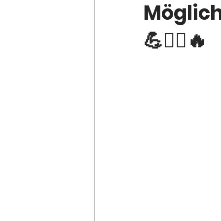
Möglich
💪🏋️‍♂️🔥