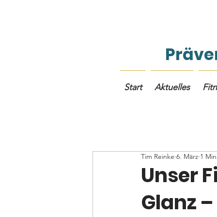
Präven
Start
Aktuelles
Fit
Tim Reinke
6. März
1 Min
Unser F
Glanz –