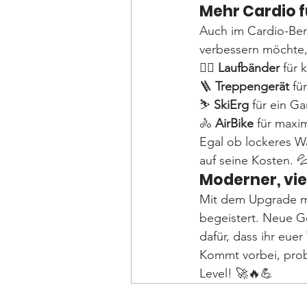
Mehr Cardio fü
Auch im Cardio-Ber
verbessern möchte,
🏃‍♂️ 
Laufbänder
 für 
🪜 
Treppengerät
 fü
⛷️ 
SkiErg
 für ein G
🚴 
AirBike
 für maxi
Egal ob lockeres Wa
auf seine Kosten. 
Moderner, vie
Mit dem Upgrade mö
begeistert. Neue G
dafür, dass ihr euer
Kommt vorbei, probi
Level! 🚀🔥💪