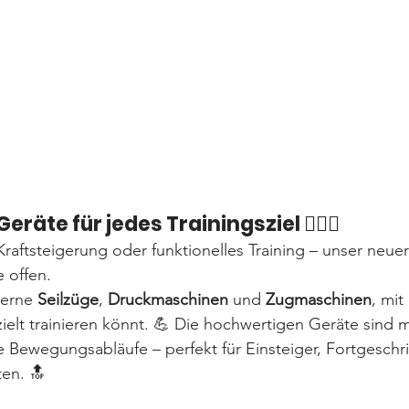
äte für jedes Trainingsziel 🏋️‍♀️💥
aftsteigerung oder funktionelles Training – unser neue
 offen.
erne 
Seilzüge
, 
Druckmaschinen
 und 
Zugmaschinen
, mit
elt trainieren könnt. 💪 Die hochwertigen Geräte sind m
 Bewegungsabläufe – perfekt für Einsteiger, Fortgeschr
ten. 🔝