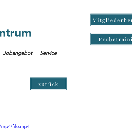
Mitgliederbe
Zentrum
Probetrain
Jobangebot
Service
zurück
p/mp4/file.mp4