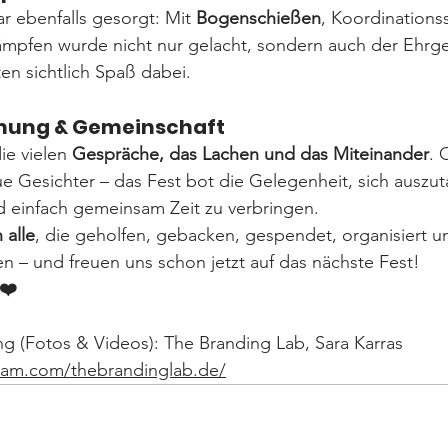
r ebenfalls gesorgt: Mit 
Bogenschießen
, Koordinations
mpfen wurde nicht nur gelacht, sondern auch der Ehrgei
en sichtlich Spaß dabei.
egnung & Gemeinschaft
e vielen 
Gespräche, das Lachen und das Miteinander
. 
e Gesichter – das Fest bot die Gelegenheit, sich auszu
 einfach gemeinsam Zeit zu verbringen.
 alle
, die geholfen, gebacken, gespendet, organisiert u
 – und freuen uns schon jetzt auf das nächste Fest!
❤️
g (Fotos & Videos): The Branding Lab, Sara Karras
ram.com/thebrandinglab.de/