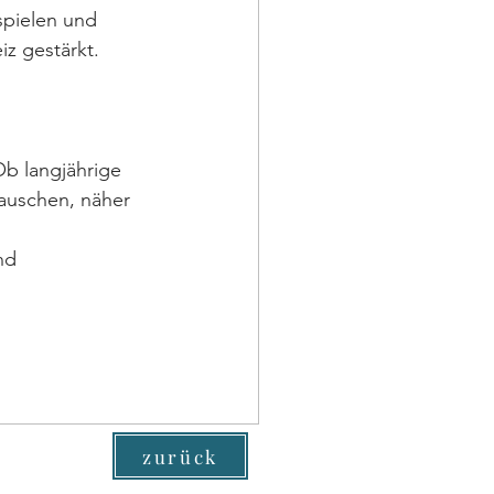
spielen und 
z gestärkt. 
Ob langjährige 
tauschen, näher 
nd 
zurück