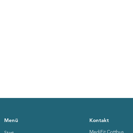
Menü
Kontakt
MediFit Cottbus
Start