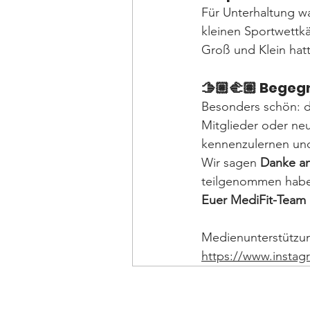
Für Unterhaltung wa
kleinen Sportwettkä
Groß und Klein hatt
🫱🏼‍🫲🏽 Beg
Besonders schön: di
Mitglieder oder neu
kennenzulernen und
Wir sagen 
Danke an
teilgenommen haben
Euer MediFit-Team 
Medienunterstützun
https://www.instag