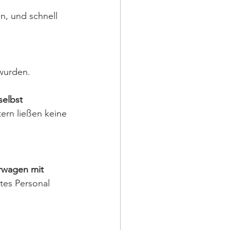
n, und schnell 
 wurden. 
 selbst 
ern ließen keine 
rwagen mit 
ttes Personal 