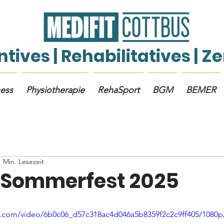
tives | Rehabilitatives | 
ness
Physiotherapie
RehaSport
BGM
BEMER
1 Min. Lesezeit
 Sommerfest 2025
tic.com/video/6b0c06_d57c318ac4d046a5b8359f2c2c9ff405/1080