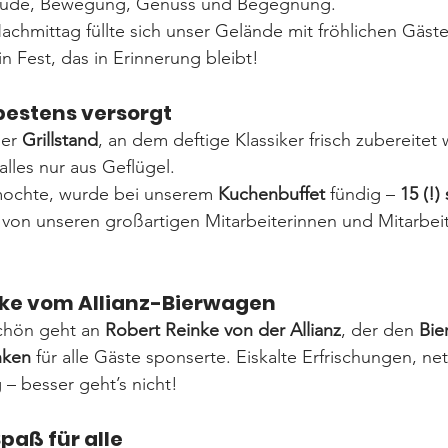
Freude, Bewegung, Genuss und Begegnung.
achmittag füllte sich unser Gelände mit fröhlichen Gäste
in Fest, das in Erinnerung bleibt!
 bestens versorgt
er 
Grillstand
, an dem deftige Klassiker frisch zubereitet
alles nur aus Geflügel.
mochte, wurde bei unserem 
Kuchenbuffet
 fündig – 
15 (!)
 von unseren großartigen Mitarbeiterinnen und Mitarbeit
nke vom Allianz-Bierwagen
chön geht an 
Robert Reinke von der Allianz
, der den 
Bie
nken
 für alle Gäste sponserte. Eiskalte Erfrischungen, ne
– besser geht’s nicht!
Spaß für alle