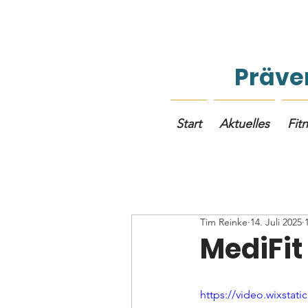
Präven
Start
Aktuelles
Fit
Tim Reinke
14. Juli 2025
MediFit
https://video.wixsta