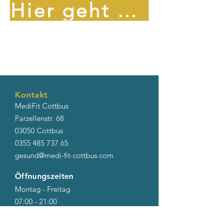
Hier geht es zur Radio Cottbus Aktion
Kontakt
MediFit Cottbus
Parzellenstr. 68
03050 Cottbus
0355 485 737 65
gesund@medi-fit-cottbus.com
Öffnungszeiten
Montag - Freitag
07:00 - 21:00